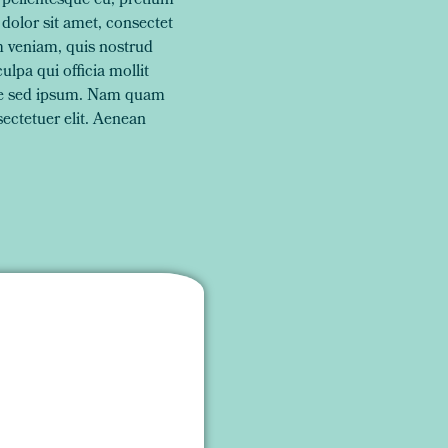
 pellentesque eu, pretium
dolor sit amet, consectet
m veniam, quis nostrud
ulpa qui officia mollit
que sed ipsum. Nam quam
sectetuer elit. Aenean