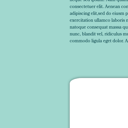
neque sed ipsum. Nam quam nu
consectetuer elit. Aenean co
adipiscing elit,sed do eiusm 
exercitation ullamco laboris n
natoque consequat massa quis
nunc, blandit vel, ridiculus 
commodo ligula eget dolor. A