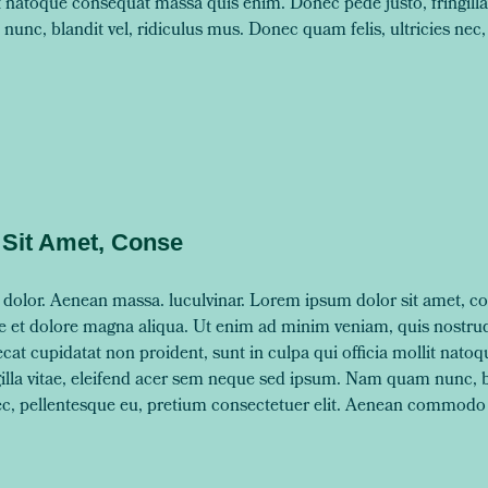
lit natoque consequat massa quis enim. Donec pede justo, fringilla
nc, blandit vel, ridiculus mus. Donec quam felis, ultricies nec,
Sit Amet, Conse
olor. Aenean massa. luculvinar. Lorem ipsum dolor sit amet, con
re et dolore magna aliqua. Ut enim ad minim veniam, quis nostrud
aecat cupidatat non proident, sunt in culpa qui officia mollit na
illa vitae, eleifend acer sem neque sed ipsum. Nam quam nunc, bl
nec, pellentesque eu, pretium consectetuer elit. Aenean commodo 