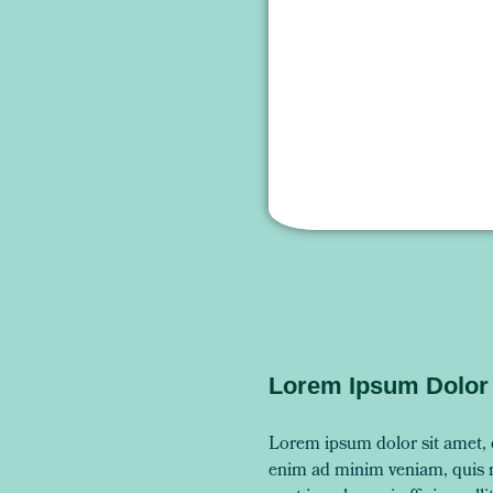
Lorem Ipsum Dolor 
Lorem ipsum dolor sit amet, c
enim ad minim veniam, quis no