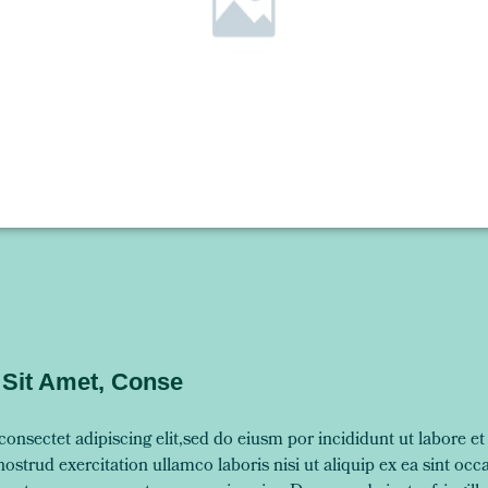
Sit Amet, Conse
onsectet adipiscing elit,sed do eiusm por incididunt ut labore e
strud exercitation ullamco laboris nisi ut aliquip ex ea sint occ