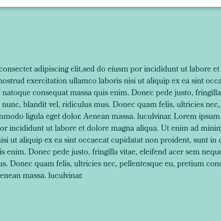
onsectet adipiscing elit,sed do eiusm por incididunt ut labore e
strud exercitation ullamco laboris nisi ut aliquip ex ea sint occ
lit natoque consequat massa quis enim. Donec pede justo, fringilla
nc, blandit vel, ridiculus mus. Donec quam felis, ultricies nec,
mmodo ligula eget dolor. Aenean massa. luculvinar. Lorem ipsum 
por incididunt ut labore et dolore magna aliqua. Ut enim ad mini
isi ut aliquip ex ea sint occaecat cupidatat non proident, sunt in c
 enim. Donec pede justo, fringilla vitae, eleifend acer sem ne
mus. Donec quam felis, ultricies nec, pellentesque eu, pretium con
enean massa. luculvinar.