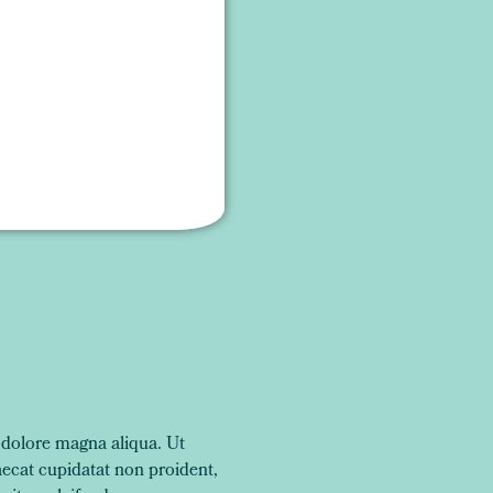
t dolore magna aliqua. Ut
aecat cupidatat non proident,