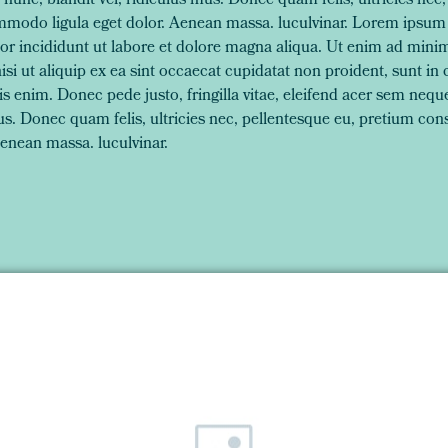
nc, blandit vel, ridiculus mus. Donec quam felis, ultricies nec,
mmodo ligula eget dolor. Aenean massa. luculvinar. Lorem ipsum 
por incididunt ut labore et dolore magna aliqua. Ut enim ad mini
isi ut aliquip ex ea sint occaecat cupidatat non proident, sunt in c
 enim. Donec pede justo, fringilla vitae, eleifend acer sem ne
mus. Donec quam felis, ultricies nec, pellentesque eu, pretium con
enean massa. luculvinar.